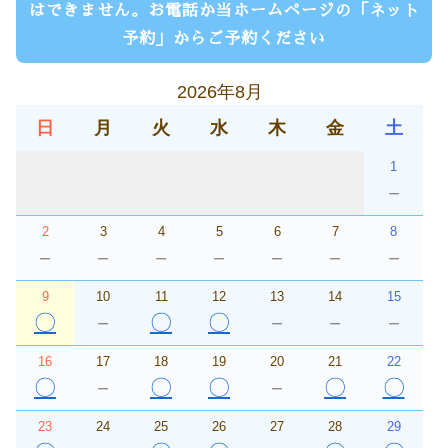
はできません。お電話か当ホームページの「ネット
予約」からご予約ください
2026年8月
日
月
火
水
木
金
土
1
－
2
3
4
5
6
7
8
－
－
－
－
－
－
－
9
10
11
12
13
14
15
〇
－
〇
〇
－
－
－
16
17
18
19
20
21
22
〇
－
〇
〇
－
〇
〇
23
24
25
26
27
28
29