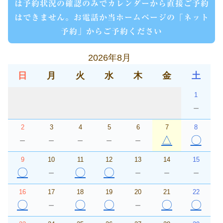
は予約状況の確認のみでカレンダーから直接ご予約
はできません。お電話か当ホームページの「ネット
予約」からご予約ください
2026年8月
日
月
火
水
木
金
土
1
－
2
3
4
5
6
7
8
－
－
－
－
－
△
〇
9
10
11
12
13
14
15
〇
－
〇
〇
－
－
－
16
17
18
19
20
21
22
〇
－
〇
〇
－
〇
〇