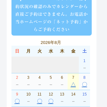
約状況の確認のみでカレンダーから
直接ご予約はできません。お電話か
当ホームページの「ネット予約」か
らご予約ください
2026年8月
日
月
火
水
木
金
土
1
－
2
3
4
5
6
7
8
－
－
－
－
－
△
〇
9
10
11
12
13
14
15
〇
－
〇
〇
－
－
－