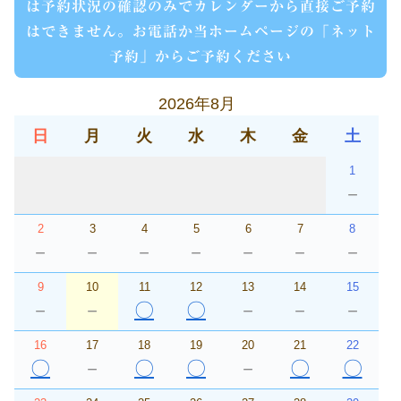
は予約状況の確認のみでカレンダーから直接ご予約
はできません。お電話か当ホームページの「ネット
予約」からご予約ください
2026年8月
日
月
火
水
木
金
土
1
－
2
3
4
5
6
7
8
－
－
－
－
－
－
－
9
10
11
12
13
14
15
－
－
〇
〇
－
－
－
16
17
18
19
20
21
22
〇
－
〇
〇
－
〇
〇